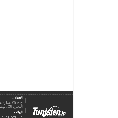
العنوان :
Yfidelity 
البحيرة 1053 تونس – الجمهورية التونسيّة.
الهاتف :