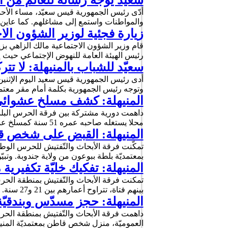
سعيد يُوجّه رسالة للعالم من 
والمواطنات واستمع إلى مشاغلهم. كما عاين 
زيارة فجئية لوزير الشؤون الا
رئيس الهيئة العامة للنهوض الإجتماعي حيث
سعيّد للشباب بالمنيهلة: لا تتر
وتوجه رئيس الجمهورية بكلمة أمام مقر معتم
المنيهلة: كشف مسلخ عشوائي وحجز 500 كلغ من الل
محلا يستغله صاحبه عمره 51 سنة كمسلخ عشوائي وحجزت داخله حوالي 500 كلغ من أحشاء الخرفان …
المنيهلة: القبض على شخص قا
بمعتمديّة بلطة ببوعون من ولاية جندوبة. وتبي
المنيهلة: تفكيك خليّة تكفيرية
بينهم فتاة، تتراوح أعمارهم بين 21 و27 سنة. وثبت بالتّحري مع الموقوفين تنزيلهم تدوينات وصور ومقالات …
المنيهلة: حجز مسدّس وبندقيّ
العموميّة، منزل شخص قاطن بمعتمديّة المنيهلة وبت