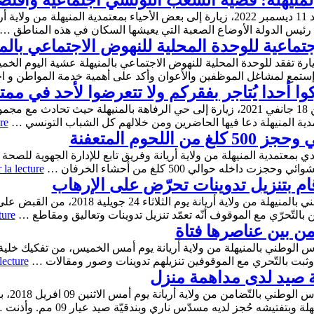
المنيهلة: قضية الشعب التونسي اجتماعية واقتص
أدّى رئيس الجمهورية قيس سعيّد، مساء الأحد 11 ديسمبر 2022، زيارة إلى بعض الأحياء بمعت
رئيس الدولة الأوضاع الصعبة التي يعيشها السكان في هذه المناطق …
جتماعية للوحدة المحلية للنهوض الاجتماعي بالمن
 إستمع لمشاغل الموظفين والأعوان وأكد على أهمية خدمة المواطن و 
كوا أحدا يُتاجر بفقركم ولا تتعرضوا لأحد في ممت
أدى رئيس الجمهورية قيس سعيد اليوم الإثنين 18 جانفي 2021، زيارة إلى حي الرفاهة ب
دية المنيهلة دعا فيها الحاضرين ومن خلالهم كل الشباب التونسي …
re
حوم المتعفنة
 la lecture
م بتنزيل تدوينات تحرّض على الإرهاب
ّن بالتّحرّي مع الموقوف أنّه تعمّد تنزيل تدوينات وتعاليق ومقاطع …
ture
 من بين عناصرها فتاة
lecture
ة صيد لدى مداهمة منزل
داهمت فر
فتيشه حُجز لديه مسدّس ناري وبندقيّة صيد عيار 09 مم. وأذنت …