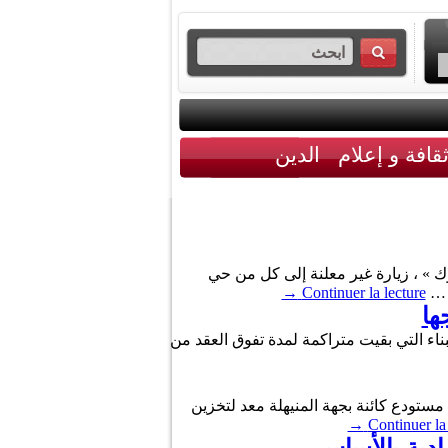
قافة و إعلام
الدين
ك » ، زيارة غير معلنة إلى كل من حي
ة …
Continuer la lecture
→
ها
 عاين عملية إزالة فضلات البناء التي بقيت متراكمة لمدة تفوق العقد من
 مستودع كائنة بجهة المنيهلة معد لتخزين
→
Continuer la