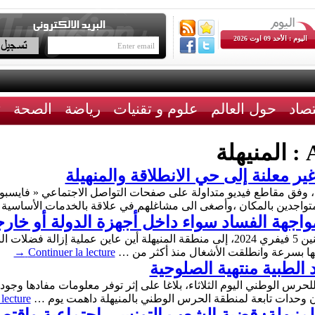
اليوم : الأحد 09 اوت 2026
تصاد
حول العالم
علوم و تقنيات
رياضة
الصحة
ث
A
المنيهلة
ر معلنة إلى حي الانطلاقة والمنهيلة
 ، وفق مقاطع فيديو متداولة على صفحات التواصل الاجتماعي « فايسبو
ن المتواجدين بالمكان ،وأصغى الى مشاغلهم في علاقة بالخدمات الأساسي
 مواجهة الفساد سواء داخل أجهزة الدولة أو خارج
تحوّل رئيس الجمهورية قيس سعيد، اليوم الإثنين 5 فيفري 2024، إلى منطقة المنيهلة أين
عها بسرعة وانطلقت الأشغال منذ أكثر من …
Continuer la lecture
→
 الطبية منتهية الصلوحية
لحرس الوطني اليوم الثلاثاء، بلاغا على إثر توفر معلومات مفادها وجود
 بأن وحدات تابعة لمنطقة الحرس الوطني بالمنيهلة داهمت يوم …
 lecture