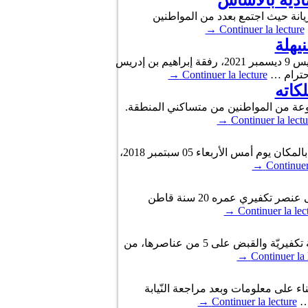
ادية بالأساس
مدية المنيهلة من ولاية أريانة حيث اجتمع بعدد من المواطنين
→
Continuer la lecture
يهلة
قام وزير الشؤون الاجتماعية مالك الزاهي بزيارة تفقد للوحدة المحلية للنهوض الاجتماعي بالمنيهلة عشية اليوم الخميس 9 ديسمبر 2021، رفقة إبراهيم بن إدريس
احترام …
Continuer la lecture
→
لكاته
المنيهلة حيث تحادث مع مجموعة من المواطنين من متساكني المنطقة.
→
Continuer la lectu
داهمت دورية مشتركة بين فرقة الحرس البلدي بمعتمدية المنيهلة من ولاية أريانة وفريق تابع للإدارة الجهوية للصحة بالمكان يوم أمس الأربعاء 05 سبتمبر 2018،
→
Continuer
تمكّنت فرقة الأبحاث والتّفتيش للحرس الوطني بالمنيهلة من ولاية أريانة يوم الثلاثاء 24 جويلية 2018، من القبض على عنصر تكفيري عمره 20 سنة قاطن
→
Continuer la lec
تمكنت فرقة الأبحاث والتّفتيش بمنطقة الحرس الوطني بالمنيهلة من ولاية أريانة يوم أمس الخميس، من تفكيك خلية تكفيريّة والقبض على 5 من عناصرها، من
→
Continuer la 
قة الأبحاث والتّفتيش بمنطقة الحرس الوطني بالتّضامن من ولاية أريانة يوم أمس الاثنين 09 افريل 2018، بناء على معلومات وبعد مراجعة النّيابة
→
Continuer la lecture