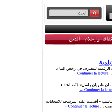
قافة و إعلام
الدين
ية الرقمية للتصرف في رخص البناء،
→
Continuer la lecture
علن « نيل باسو »، منسق وحدة مكافحة الإرهاب بالعاصمة لندن، في تصريحات صحفية، اليوم الاحد 26 مارس 2017 ، ان «ادريان راسل» مُنّفذ اعتداء
→
Continuer la lect
ه اليوم الثلاثاء 21 فيفري 2017، ما اعتبره تصرفا « غير مناسب » أقدمت عليه المرشحة للانتخابات
 رفضت …
Continuer la lecture
→