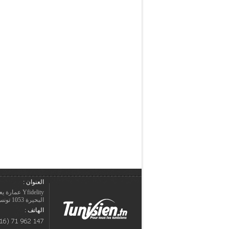
العنوان :
Yfidelity 
البحيرة 1053 تونس – الجمهورية التونسيّة.
الهاتف :