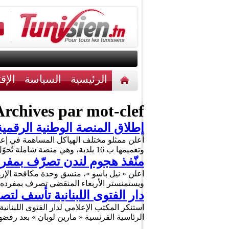
الرئيسية
السياسة
الإق
أخبار مختلفة
اتصل بنا
rchives par mot-clef :
إطلاق المنصة الوطنية الرقمية لل
أعلن ممثلو مختلف الهياكل المساهمة في إعدا
وتعميمها ب 16 بلدية، وهي منصة شاملة تُحوّل عملية إصدار تراخيص البناء بأكملها إلى عملية رقمية، بدءًا من تقديم …
منّفذ هجوم لندن تصرّف بمف
ويستمنستر الأربعاء المنقضي تصرف بمفرده 
دار الفتوى اللبنانية تأسف لت
الرئاسية الفرنسية « مارين لوبان » بعد رفض