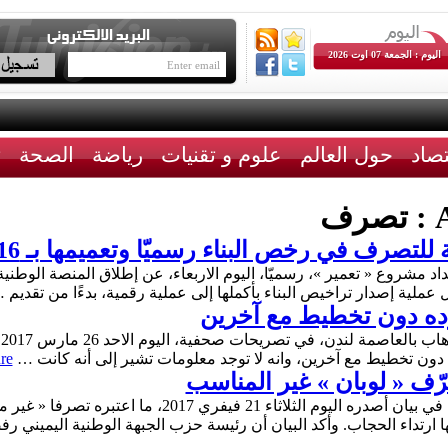
اليوم : الجمعة 07 اوت 2026
تصاد
حول العالم
علوم و تقنيات
رياضة
الصحة
ث
A
تصرف
تصرف في رخص البناء رسميّا وتعميمها بـ 16بلدية
د مشروع « تعمير »، رسميّا، اليوم الاربعاء، عن إطلاق المنصة الوطن
رده دون تخطيط مع آخرين
ا
دون تخطيط مع آخرين، وانه لا توجد معلومات تشير إلى أنه كانت …
ure
صرّف « لوبان » غير المناسب
استنكر المكتب الإعلامي لدار الفتوى اللبنانية في بيان أصدر
ها ارتداء الحجاب. وأكد البيان أن رئيسة حزب الجبهة الوطنية اليميني