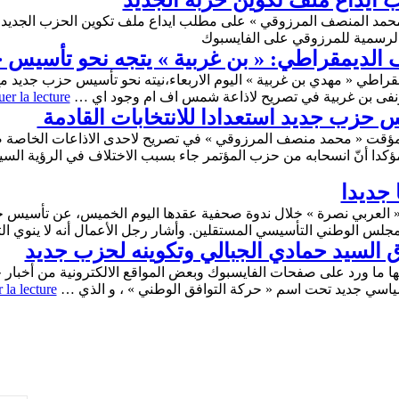
 ايداع ملف تكوين حزبه الجديد
ف الديمقراطي: « بن غربية » يتجه نحو تأسيس
قراطي « مهدي بن غربية » اليوم الاربعاء،نيته نحو تأسيس حزب جديد 
نفى بن غربية في تصريح لاذاعة شمس اف ام وجود اي …
er la lecture
حزب جديد استعدادا للانتخابات القادمة ‎
قت « محمد منصف المرزوقي » في تصريح لاحدى الاذاعات الخاصة صب
 مؤكدا أنّ انسحابه من حزب المؤتمر جاء بسبب الاختلاف في الرؤية الس
جديدا
« العربي نصرة » خلال ندوة صحفية عقدها اليوم الخميس، عن تأسيس ح
لس الوطني التأسيسي المستقلين. وأشار رجل الأعمال أنه لا ينوي 
 السيد حمادي الجبالي وتكوينه لحزب جديد
 ما ورد على صفحات الفايسبوك وبعض المواقع الالكترونية من أخبار 
ياسي جديد تحت اسم « حركة التوافق الوطني » ، و الذي …
 la lecture