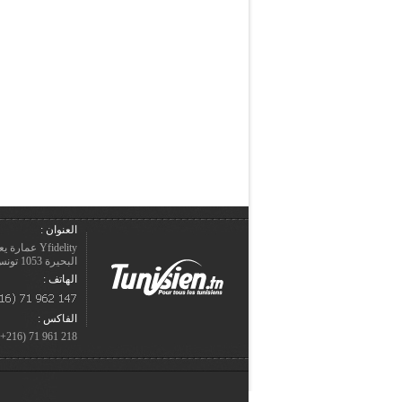
العنوان :
Yfidelity 
البحيرة 1053 تونس – الجمهورية التونسيّة.
الهاتف :
الفاكس :
218 961 71 (216+)