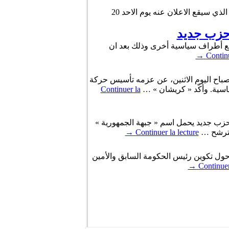
أمضى يوم امس الخميس الرئيس السابق « محمد المنصف المرزوقي » على مطلب ايداع ملف تكوين الحزب الجديد الذي سيقع الاعلان عنه يوم الاحد 20
 حزب جديد
مع أطراف سياسية أخرى وذلك بعد ان
→
Continu
اح اليوم الاثنين، عن عزمه تأسيس حركة
ياسية. وأكّد « كريشان » …
Continuer la
زب جديد يحمل اسم « جبهة الجمهورية »
الترشح …
Continuer la lecture
→
حول تكوين رئيس الحكومة السابق والأمين
→
Continuer