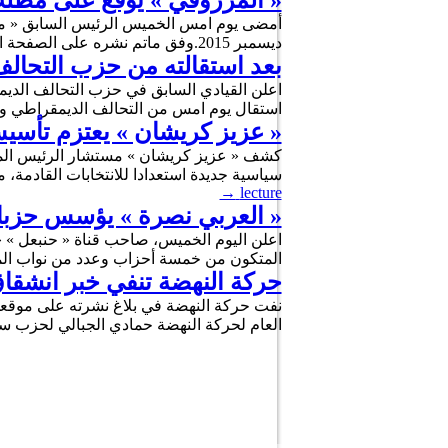
« المرزوقي » يوقع على مطلب
ديسمبر 2015.وفق ماتم نشره على الصفحة الرسمية للمرزوقي على الفايسبوك
بعد استقالته من حزب التحال
اعلن القيادي السابق في حزب التحالف الديم
استقال يوم امس من التحالف الديمقراطي و
« عزيز كريشان » يعتزم تأسيس 
كشف « عزيز كريشان » مستشار الرئيس المؤ
سياسية جديدة استعدادا للانتخابات القادمة،
→
lecture
« العربي نصرة » يؤسس حزبا 
اعلن اليوم الخميس، صاحب قناة « حنبعل » 
المتكون من خمسة أحزاب وعدد من نواب المج
حركة النهضة تنفي خبر انشقاق
نفت حركة النهضة في بلاغ نشرته على موقعها
العام لحركة النهضة حمادي الجبالي لحزب س