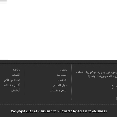
تونس
رياضة
عمارة يعيش، نهج بحيرة فيكتوريا، ضفاف
السياسة
الصحة
الإقتصاد
ثقافة و إعلام
حول العالم
أخبار مختلفة
علوم و تقنيات
أرشيف
Copyright 2012 et « Tunisien.tn » Powered by
Access to ebusiness