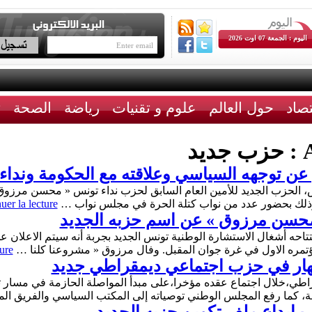
اليوم : الجمعة 07 اوت 2026
تصاد
حول العالم
علوم و تقنيات
رياضة
الصحة
ث
A
حزب جديد
عن توجهه السياسي وعلاقته مع الحكومة ونداء 
 الحزب الجديد للأمين العام السابق لحزب نداء تونس « محسن مرزوق 
، وذلك بحضور عدد من نواب كتلة الحرة في مجلس نواب …
uer la lecture
محسن مرزوق » عن اسم حزبه الجديد
احه أشغال الاستشارة الوطنية تونس الجديد بجربة أنه سيتم الاعلان
ure
صهار في حزب اجتماعي ديمقراطي جديد
اطي،خلال اجتماع عقده مؤخرا،على مبدأ المواصلة الحازمة في مسار
، كما رفع المجلس الوطني توصياته إلى المكتب السياسي والفريق ال