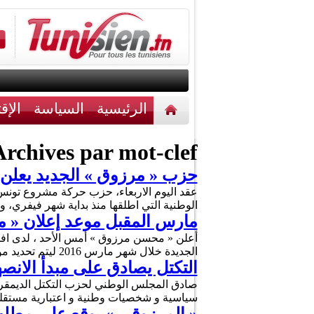
الرئيسية
السياسة
الإق
أخبار مختلفة
اتصل بنا
rchives par mot-clef :
حزب « مرزوق » الجديد يعلن 
عقد اليوم الاربعاء، حزب حركة مشروع تونس،
الوطنية التي اطلقها منذ بداية شهر فيفري
مارس المقبل موعد إعلان « 
أعلن « محسن مرزوق » أمس الأحد ، لدى افتت
الجديدة خلال شهر مارس 2016 ليتم تحديد مؤتمره الاول في غرة جوان المقبل. وفال مرزوق « مشروعنا كلنا …
التكتل يصادق على مبدأ الان
صادق المجلس الوطني لحزب التكتل الديمقر
سياسية و شخصيات وطنية و اعتبارية مستقلة