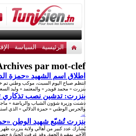
الرئيسية
السياسة
الإق
أخبار مختلفة
اتصل بنا
rchives par mot-clef :
اطلاق اسم الشهيد «حمزة الد
انتظم صباح اليوم السبت، موكب وطني تم خل
بنزرت « محمد قويدر » والمعتمد « وليد ال
بنزرت: تدشين نصب تذكاري تخ
والحرس الوطني « حمزة الدلالي »‎ الذي استشهد في العملية الإرهابية بعين سلطان من ولاية جندوبة، وذلك بمدخل مدينة جرزونة تخليدا …
→
بنزرت تُشيّع شهيد الوطن «حمز
يُشارك عدد كبير من أهالي ولاية بنزرت ظهر ا
الأخير بمقبرة الجهة. وقد عرفت الجنازة حضو