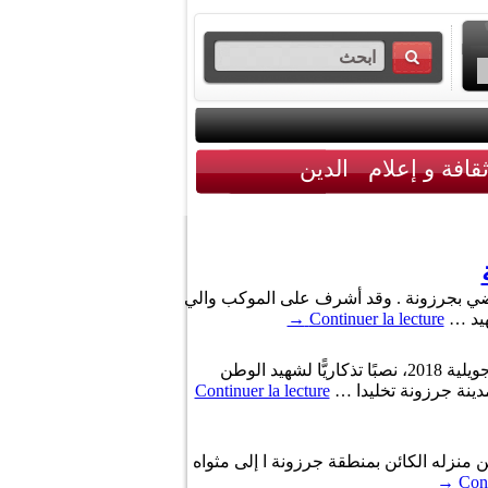
قافة و إعلام
الدين
اضي بجرزونة . وقد أشرف على الموكب والي
هيد …
Continuer la lecture
→
دشنت وزيرة شؤون الشباب والرياضة « ماجدولين الشارني » ووالي بنزرت « محمد قويدر » عشية أمس الثلاثاء 17 جويلية 2018، نصبًا تذكاريًّا لشهيد الوطن
Continuer la lecture
 منزله الكائن بمنطقة جرزونة ا إلى مثواه
→
Cont