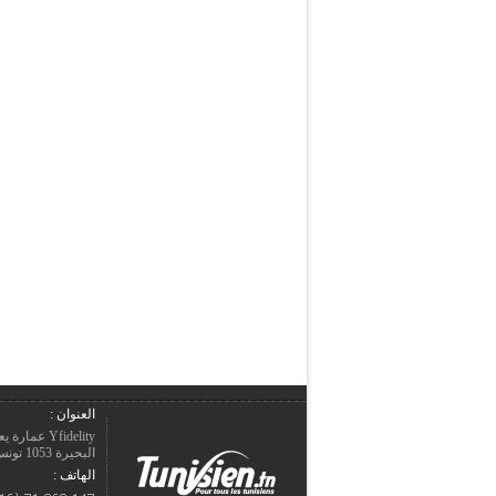
العنوان :
Yfidelity 
البحيرة 1053 تونس – الجمهورية التونسيّة.
الهاتف :