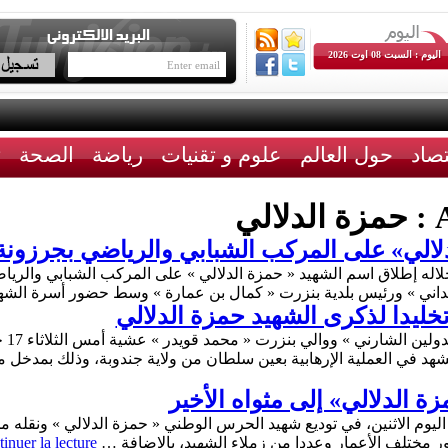
اليوم : السبت 08 اوت 2026
تصاد
حول العالم
علوم و تقنيات
رياضة
الصحة
ث
A
حمزة الدلالي
لالي» على المركب الشبابي والرياضي بجرزونة
اله إطلاق اسم الشهيد « حمزة الدلالي » على المركب الشبابي والري
سعداني » ورئيس بلدية بنزرت « كمال بن عمارة » وسط حضور أسرة الش
ليدا لذكرى الشهيد حمزة الدلالي
ة الدلالي» إلى مثواه الأخير
ليوم الاثنين، في توديع شهيد الحرس الوطني « حمزة الدلالي » ونقله من
ر مختلف الأعمار وعددا من زملاء الشهيد، بالإضافة …
inuer la lecture