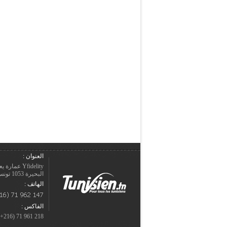
العنوان :
Yfidelity 
البحيرة 1053 تونس – الجمهورية التونسيّة.
الهاتف :
الفاكس :
218 961 71 (216+)