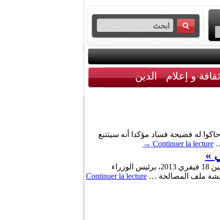
قافة و إعلام
الدين
 حاكوا له فضيحة فساد مؤكدا أنه سيتتبع
…
Continuer la lecture
→
 »
إجتمع رئيس المكتب السياسي لحركة « حماس» « خالد مشعل » إضافة إلى وفد ينتمي للحركة، مساء يوم أمس الإثنين 18 فيفري 2013، برئيس الوزراء
مناقشة ملف المصالحة …
Continuer la lecture