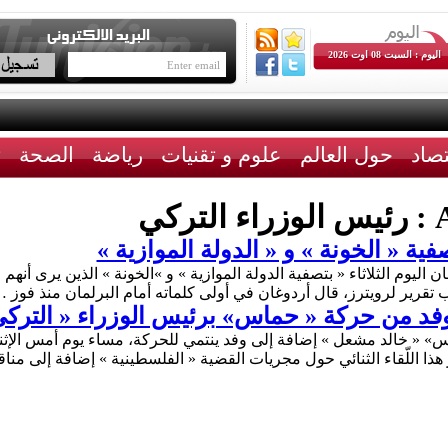
اليوم : السبت 08 اوت 2026
تصاد
حول العالم
علوم و تقنيات
رياضة
الصحة
ث
A
رئيس الوزراء التركي
ة « الخونة » و « الدولة الموازية »
ليوم الثلاثاء « بتصفية الدولة الموازية » و »الخونة » الذين يرى أنهم
قرير لرويترز، قال أردوغان في أولى كلماته أمام البرلمان منذ فوز 
فد من حركة « حماس» برئيس الوزراء « التركي
هذا اللّقاء الثنائي حول مجريات القضية « الفلسطينية » إضافة إلى 