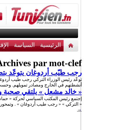
الرئيسية
السياسة
الإق
أخبار مختلفة
اتصل بنا
rchives par mot-clef :
رجب طيّب أردوغان يتوعّد بتصفي
توعّد رئيس الوزراء التركي رجب طيب أردوغان ا
أنشطتهم في الخارج ومصادر تمويلهم. وحسب ت
« خالد مشعل » يلتقي صحبة و
« التركي » « رجب طيب أردوغان » . وتمحور 
→