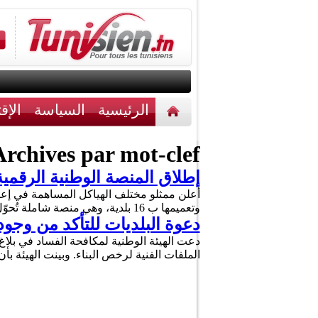
الرئيسية
السياسة
الإق
أخبار مختلفة
اتصل بنا
rchives par mot-clef :
إطلاق المنصة الوطنية الرقمية لل
أعلن ممثلو مختلف الهياكل المساهمة في إعدا
وتعميمها ب 16 بلدية، وهي منصة شاملة تُحوّل عملية إصدار تراخيص البناء بأكملها إلى عملية رقمية، بدءًا من تقديم …
دعوة البلديات للتأكد من وجو
دعت الهيئة الوطنية لمكافحة الفساد في بلاغ 
الملفات الفنية لرخص البناء. وبينت الهيئة بأ