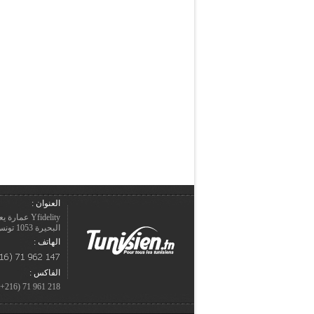
العنوان :
Yfidelity 
البحيرة 1053 تونس – الجمهورية التونسيّة.
الهاتف :
الفاكس :
218 961 71 (216+)