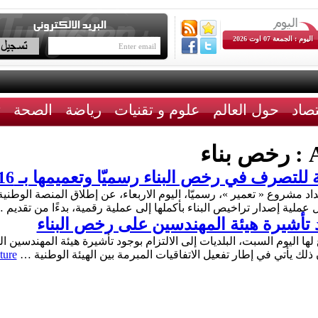
اليوم : الجمعة 07 اوت 2026
تصاد
حول العالم
علوم و تقنيات
رياضة
الصحة
ث
A
رخص بناء
تصرف في رخص البناء رسميّا وتعميمها بـ 16بلدية
د مشروع « تعمير »، رسميّا، اليوم الاربعاء، عن إطلاق المنصة الوطن
د تأشيرة هيئة المهندسين على رخص البناء
لها اليوم السبت، البلديات إلى الالتزام بوجود تأشيرة هيئة المهندسين 
ن ذلك يأتي في إطار تفعيل الاتفاقيات المبرمة بين الهيئة الوطنية …
ture