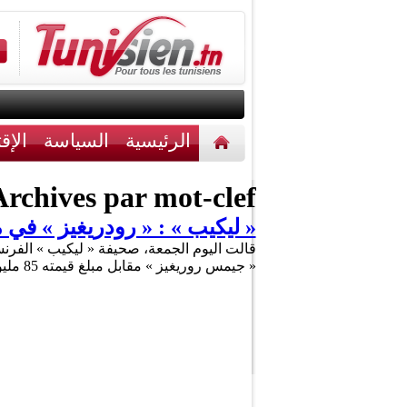
الرئيسية
السياسة
الإق
أخبار مختلفة
اتصل بنا
rchives par mot-clef :
« ليكيب » : « رودريغيز » في مدريد مقا
قالت اليوم الجمعة، صحيفة « ليكيب » الفرنس
« جيمس روريغيز » مقابل مبلغ قيمته 85 مليون يورو. وكشفت الصحيفة أنه تم الإتفاق على انتقال « رودريغيز » خلال لقاء …