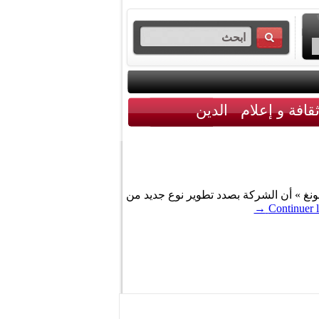
قافة و إعلام
الدين
1999 موظفون سابقون في شركة « سامسونغ » أن الشركة بصدد تطوير نوع جديد من
→
Continuer l