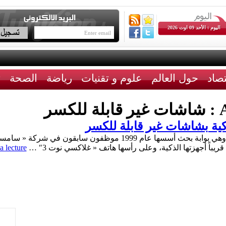
اليوم : الأحد 09 اوت 2026
تصاد
حول العالم
علوم و تقنيات
رياضة
الصحة
ث
A
شاشات غير قابلة للكسر
ية بشاشات غير قابلة للكسر
كشف تقرير لموقع « نافر » الكوري الجنوبي وهي بوابة بحث أسسها عام 
ريباً أجهزتها الذكية، وعلى رأسها هاتف « غلاكسي نوت 3″ …
a lecture