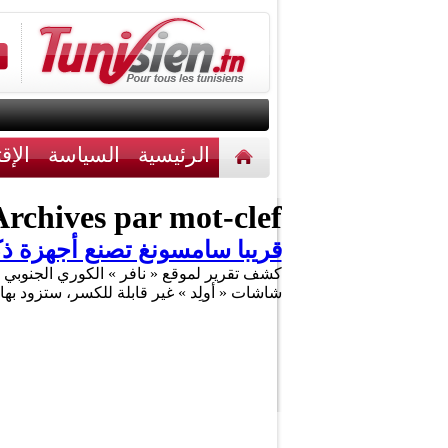
الرئيسية
السياسة
الإق
أخبار مختلفة
اتصل بنا
rchives par mot-clef :
قريبا سامسونغ تصنع أجهزة ذك
شاشات « أولِد » غير قابلة للكسر، ستزود بها ق