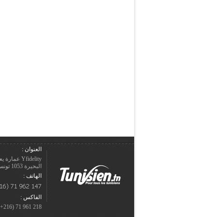
العنوان :
Yfidelity 
البحيرة 1053 تونس – الجمهورية التونسيّة.
الهاتف :
الفاكس :
218 961 71 (216+)