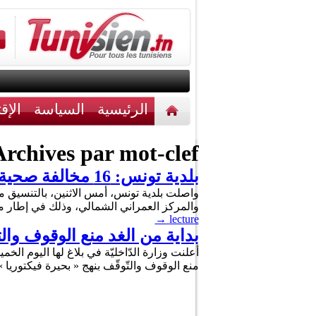
الرئيسية
السياسة
الإق
أخبار مختلفة
اتصل بنا
rchives par mot-clef :
بلدية تونس: 16 مخالفة صحية و6 محاضر بضفاف البحيرة وأحوازها
واصلت بلدية تونس، أمس الاثنين، بالتنسيق مع 
والمركز العمراني الشمالي، وذلك في إطار 
→
lecture
بداية من الغد منع الوقوف وال
منع الوقوف والتّوقّف بنهج « بحيرة فيكتوريا