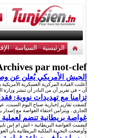
الرئيسية
السياسة
الإق
أخبار مختلفة
اتصل بنا
rchives par mot-clef :
الجيش الأمريكي يُعلن عن و
أعلنت القيادة المركزية العسكرية الأمريكي
أن » في تقرير أن من النادر أن تنشر وزارة 
تزامنا مع تهديدات نووية: فقد
كشفت تقارير إخبارية صباح اليوم السبت، عن
الجاري . ويتزامن اختفاء الغواصة مع إصدار بيو
غواصة بريطانية تنضم لعملية ا
انضمت الغواصة البريطانية « اتش ام اس تاير
وأوضحت البحرية الملكية البريطانية بأن ا