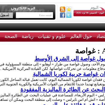
اليوم : الخميس 06 اوت 2026
تصاد
حول العالم
علوم و تقنيات
رياضة
الصحة
ث
A
غواصة
صول غواصة إلى الشرق الأوسط
ة يوم الأحد، وصول غواصة من طراز « أوهايو » إلى منطقة المسؤولية
الدفاع معلومات عن تحركات غواصاتها. لكن القيادة المركزية الأمريكية
ان غواصة حربية لكوريا الشمالية
 فقدان غواصة لكوريا الشمالية اليوم، كانت تعمل قبالة الساحل الك
نغيانع تهديدا جديدا للانتقام من القوات الأمريكية والكورية الجنوبية ال
لبحث عن الطائرة الماليزية المفقودة
لس » اليوم الأربعاء، للمساعدة في عمليات البحث عن الطائرة الماليز
لغواصة « اتش ام اس تايرلس » وصلت إلى منطقة البحث ويمكن أن تسا