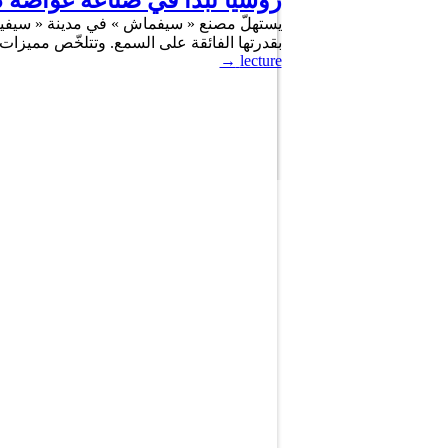
روسيا تبدأ في صناعة غواصة 
يستهلّ مصنع « سيفماش » في مدينة « سيفير
بقدرتها الفائقة على السمع. وتتلخّص مميزا
→
lecture