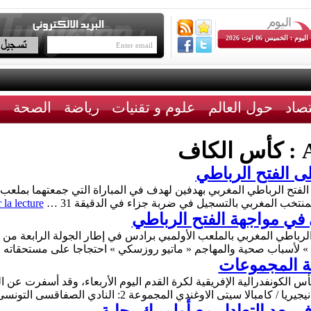
اليوم : الخميس 06 اوت 2026
تصاد
حول العالم
علوم و تقنيات
رياضة
الصحة
ث
A
كأس الكاف
ى الفتح الرباطي
فه الفتح الرباطي المغربي بهدفين لهدف في المباراة التي جمعتهما بملع
منتخب المغربي بالتسجيل في ضربة جزاء في الدقيقة 31 …
 la lecture
في مواجهة الفتح الرباطي
فتح الرباطي المغربي بالملعب الأولمبي برادس في إطار الجولة الرابعة م
 » لأسباب صحية والمهاجم « ماتيو روزسكي » احتجاجا على مستحقاته ا
ة المجموعات
الا سيتى الاوغندي المجموعة 2: النادي الصفاقسى التونسى …