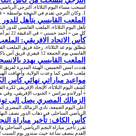
الترجي ينسحب من كأس الكاف 
1. وكان الترجي تقدم في النتيجة بواسطة « غيلان الشعلالي » إلا أن « ندوي » تمكن من …
الملعب القابسي يتأهل للدور ا
كل من « أحمد حسني » في الدقيقة 22 ثم أضاف « هشام السيفي » الهدف الثاني في الدقيقة 32 …
كأس الاتحاد الافريقي: الملع
تنطلق يوم غد الثلاثاء، رحلة فريق الملعب ا
القابسي يوم الجمعة 12 فيفري فريق أس باكاري المالي بداية من الساعة 17:00 بتوقيت تونس.
الملعب القابسي يهدد بالانس
هددت امس الخميس، الهيئة المديرة لفريق ال
ملعب قابس كما وعدت الولاية. وأضافت الهيئ
مواعيد مباراتي نهائي كأس ال
كشف اليوم الثلاثاء، الإتحاد الإفريقي لكرة 
« أورلاندو بيراتس » الجنوب الإفريقي، وفي ما يلي مواعيد النهائ
الزمالك المصري يصل إلى تون
أعلن اليوم الجمعة، نادي الزمالك المصري أنه
الرياضي الساحلى فى ذهاب الدور نصف النهائي لكأس الكونفدرالية
كأس الكاف: تأخير مباراة ال
تقرر تأخير مباراة النجم الرياضي الساحلي و
القدم بنصف ساعة حيث ستدور يوم السبت 12 سبتمبر في الملعب الأولمبي بسوسة بداية من الساعة 20.00 مساءا بعد ان …