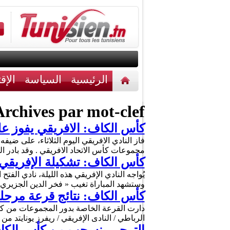
الرئيسية
السياسة
الإق
أخبار مختلفة
اتصل بنا
rchives par mot-clef :
كأس الكاف: الافريقي يفوز عل
فاز النادي الافريقي اليوم الثلاثاء، على ضي
مجموعات كأس الاتحاد الافريقي . وقد بادر ال
كأس الكاف: تشكيلة الإفريقي 
يُواجه النادي الإفريقي هذه الليلة، نادي ال
وستشهد المباراة تغيب « فخر الدين الجزيري
كأس الكاف: نتائج قرعة مرحل
الرباطي / النادى الإفريقي / ريفرز يونايتد من نيجيريا / كامب