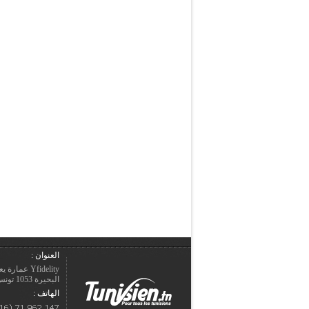
العنوان :
Yfidelity 
البحيرة 1053 تونس – الجمهورية التونسيّة.
الهاتف :