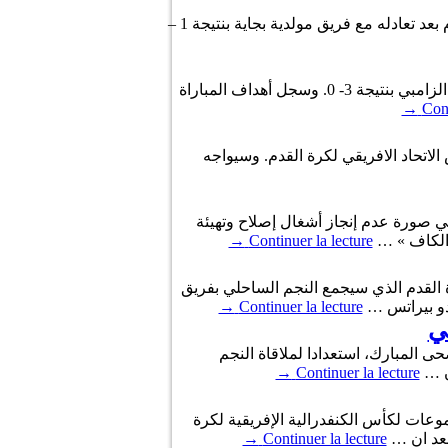
انسحب مساء اليوم الثلاثاء، الترجي الرياضي التونسي من الدور ثمن النهائي مكرر لكأس الاتحاد الافريقي لكرة القدم بعد تعادله مع فريق مولدية بجاية بنتيجة 1 –
تأهل اليوم الثلاثاء، الملعب القابسي للدور الثالث لكأس الكنفدرالية الإفريقية لكرة القدم بعد فوزه على فريق زاناكو الزامبي بنتيجة 3- 0. وسجل أهداف المباراة
→
Cont
لاتحاد الافريقي لكرة القدم. وسيواجه
ي صورة عدم إنجاز أشغال إصلاح وتهيئة
 الكاف » …
Continuer la lecture
→
رة القدم الذي سيجمع النجم الساحلي بفريق
→
Continuer la lecture
ي
ى المبارك، استعدادا لملاقاة النجم
→
Continuer la lecture
وعات لكأس الكنفدرالية الإفريقية لكرة
→
Continuer la lecture