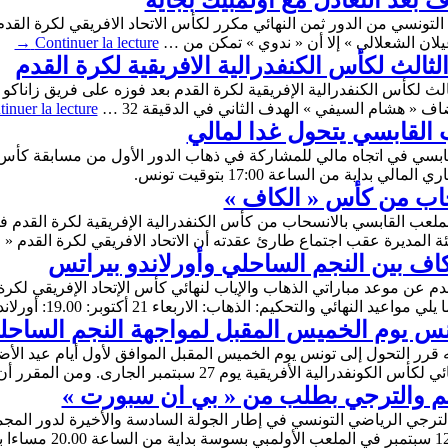
بعد التعادل مع أولمبيك بجاية
→
Continuer la lecture
لثالث لكأس الكنفدرالية الافريقية لكرة القدم
inuer la lecture
ب القابسي يتحول غدا لمالي
لقابسي في اتجاه مالي للمشاركة في ذهاب الدور الأول من مسابقة كأس ا
حاب من كأس « الكاف »
ملعب القابسي بالانسحاب من كأس الكنفدرالية الإفريقية لكرة القدم ف
ة المديرة عقب اجتماع طارئ عقدته أن الاتحاد الافريقي لكرة القدم «
كاف بين النجم الساحلي وأورلاندو بيراتس
القدم عن موعد مباراتي الذهاب والإياب لنهائي كأس الإتحاد الإفريقي لك
ي والتحكيم: الذهاب: الاربعاء 21 أكتوبر: 19.00: أورلاندو بيراتس …
س يوم الخميس المقبل لمواجهة النجم الساحل
 قرر التحول إلى تونس يوم الخميس المقبل الموافق لأول أيام عيد الأضح
 الأفريقية يوم 27 سبتمبر الجارى. ومن المقرر أن …
نجم والترجي بطلب من « بي ان سبورت »
الترجي الرياضي التونسي في إطار الجولة السادسة والأخيرة لدور المجم