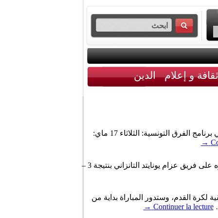
قافة و إعلام
الدين
تدور خلال الاسبوع الجاري، مباريات إياب الدور ثمن النهائي مكرر لكأس الكنفدرالية الافريقية لكرة القدم وفي ما يلي برنامج الفرق التونسية: الثلاثاء 17 ماي:
→
Co
تأهل مساء اليوم الثلاثاء، الترجي الرياضي التونسي إلى الدور الثالث لكأس الكنفدرالية الإفريقية لكرة القدم بعد فوزه على فريق عزام يونايتد التانزاني بنتيجة 3 –
ية لكرة القدم، وستدور المباراة بداية من
→
Continuer la lecture