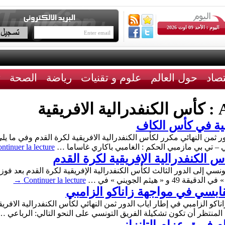
اليوم : الأحد 09 اوت 2026
تصاد
حول العالم
علوم و تقنيات
رياضة
الصحة
ث
A
كأس الكنفدرالية الافريقية
سية في كأس الكاف
ntinuer la lecture
س الكنفدرالية الإفريقية لكرة القدم
→
Continuer la lecture
قابسي في مواجهة زاناكو الزامبي
اناكو الزامبي في إطار اياب الدور ثمن النهائي لكأس الكنفدرالية الافريق