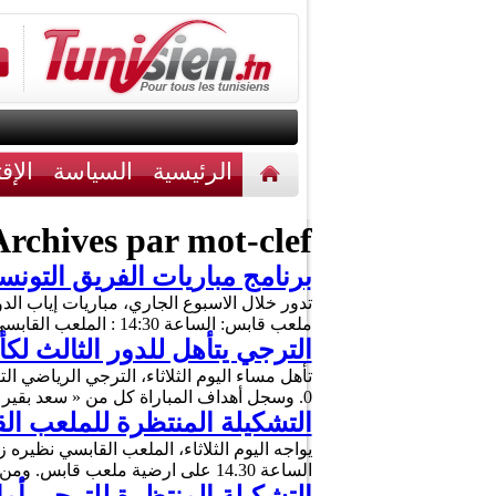
الرئيسية
السياسة
الإق
أخبار مختلفة
اتصل بنا
rchives par mot-clef :
برنامج مباريات الفريق التون
ملعب قابس: الساعة 14:30 : الملعب القابسي – تي بي مازمبي الحكم : الغامبي باكاري غاساما …
الترجي يتأهل للدور الثالث لكأ
0. وسجل أهداف المباراة كل من « سعد بقير » في الدقيقة 49 و « هيثم الجويني » في …
التشكيلة المنتظرة للملعب ال
يواجه اليوم الثلاثاء، الملعب القابسي نظيره ز
الساعة 14.30 على ارضية ملعب قابس. ومن المنتظر أن تكون تشكيلة الفريق التونسي على النحو التالي: الرباعي …