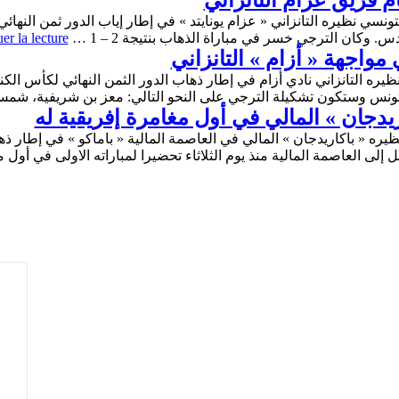
م فريق عزام التانزاني
تونسي نظيره التانزاني « عزام يونايتد » في إطار إياب الدور ثمن النهائ
er la lecture
مواجهة « أزام » التانزاني
ظيره التانزاني نادي أزام في إطار ذهاب الدور الثمن النهائي لكأس الكن
ت تونس وستكون تشكيلة الترجي على النحو التالي: معز بن شريفية، شم
يدجان » المالي في أول مغامرة إفريقية له
يره « باكاريدجان » المالي في العاصمة المالية « باماكو » في إطار ذها
إلى العاصمة المالية منذ يوم الثلاثاء تحضيرا لمباراته الاولى في أو