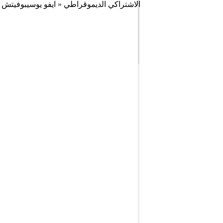
الاشتراكي الديموقراطي « ايفو يوسيبوفيتش » بنسبة 50,4 بالمئة من الاصوات من جملة أكثر من 99 ص