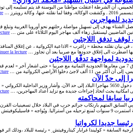
 ضلوعه في اغتيال الشهيد «محمد الزواري»
وم الخميس، أن الشرطة اعتقلت مواطنا من البوسنة قد يتم تسليمه إلى ت
 وكالة رويترز …
re
ديد للمهاجرين
ين الماضيين ليستقبل زهاء ألف مهاجر اليوم الثلاثاء على متن …
ecture
ة لوقف تدفق اللاجئين
 ، في بيان نقلته محطة « زاغرب » الاذاعية الكرواتية ، عن إغلاق المنا
 أنها اضطرت الى إغلاق حدودها مع صربيا بعد أن تجاوز …
nuer la lecture
قررت السّلطات الكرواتية يوم الخميس، اغلاق 7 من معابرها الحدودية الثمانية مع صربيا « حتى اشع
اجئ دخلوا الأراضي الكرواتية من …
cture
أعلنت الشرطة الكرواتية اليوم الخميس، عن دخول 5650 مهاجرا البلاد إلى حد الآن. وأشار وز
لى امكانية بحث اتخاذ إجراءات جديدة مع تزايد أعداد المهاجرين، …
cture
ربيا سابقا لمحاكمته
ي السابق المتهم بارتكاب جرائم حرب في البلاد خلال تسعينيات القر
ما من السلطات الكرواتية …
رئيسا جديدا لكرواتيا
خارجية السابقة « كوليندا غرابار كيتاروفيتش » رئيسة للبلاد ،وذلك اث