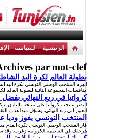
الرئيسية
السياسة
الإق
أخبار مختلفة
اتصل بنا
rchives par mot-clef :
بطولة العالم لكرة اليد الشاطئية (كراوتيا 2026): المنتخب التونسي ي
منافسات المجموعة الثانية لبطولة العالم لكرة اليد الشا
كرواتيا في ربع النهائي بفضل 
العبور إلى ربع النهائي. وسجّل ميدا هدف ال
المنتخب التونسي يفوز وديا عل
هرجفك في العاصمة الكرواتية زغرب. وقد سجل 