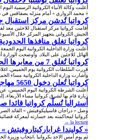
كرواتيا تعتقل بوسنيا لاحتمال
أعلنت وكالة الأنباء الكرواتية الرسمية الي
« محمد الزواري » أمام منزله بصفاقس في ديسمبر 2016 . وكشفت الوكالة، وفقا لما نقلته عنها،
كرواتيا تُدشن مركز استقبال ج
الجيش الكرواتي بتجهيز المركز خلال الأسبوع
كرواتيا تغلق منافذها الحدودي
أعلنت وزارة الداخلية الكرواتية اليوم الجمعة
الهائل للاجئين على البلاد. وأوضحت الوزارة
كرواتيا تُغلق 7 من معابرها الحدودية لمواجهة تدفّق اللاجئين
وأشارت وزارة الداخلية الكرواتية مساء الخميس، إلى أن أكثر من 11 ألف ل
كرواتيا تُعلن دخول 5650 مهاجرا إلى حدّ الآن
زيارة قام بها لشرق كرواتيا مساء الأربعاء، إ
أستراليا تُسلّم كرواتيا قائدا ص
وصل « دراجان فاسيليكوفيتش » القائد الصرب
كرواتيا لمحاكمته بعد خسارته لمعركة قضائية استمرت 9 سنوات لمنع ترحيله من أستراليا. ويُواجه « فاسيليكوفيتش » ته
→
la lecture
« كوليندا غراباركيتاروفيتش » 
تم يوم أمس الاحد بكرواتيا ،انتخاب وزيرة ال