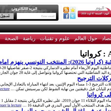
اليوم : الجمعة 07 اوت 2026
تصاد
حول العالم
علوم و تقنيات
رياضة
الصحة
ث
A
كرواتيا
نهزم امام الدنمارك 2-صفر
طئية التي تحتضنها كرواتيا وتتواصل إلى غاية 28 جوان الجاري. وكان …
ركلات الترجيح
تقدم لليابان قبل دقيقتين من نهاية الشوط لكن بيرسيتش تمكن …
lecture
ى كرواتيا
فاز
هدف المنتخب الأول أنيس البدري في الدقيقة 16 …
uer la lecture