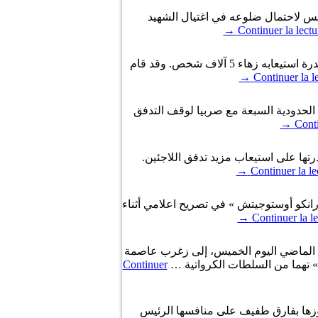
ونس لاحتمال ضلوعه في اغتيال الشهيد
→
Continuer la lectu
أقامت كرواتيا مركز استقبال للاجئين معد لفصل الشتاء يهدف إلى تسهيل مواصلة رحلتهم نحو أوروبا الغربية وتبلغ قدرة استيعابه زهاء 5 آلاف شخص. وقد قام
→
Continuer la l
فذ الحدودية السبعة مع صربيا لوقف التدفق
→
Conti
ار آخر » لعدم قدرتها على استيعاب مزيد تدفق اللاجئين.
→
Continuer la le
ير الداخلية الكرواتي « رانكو أوستوجيتش » في تصريح اعلامي أثناء
→
Continuer la le
ن الماضي اليوم الخميس، إلى زغرب عاصمة
Continuer
ر فوزها بفارق طفيف على منافسها الرئيس