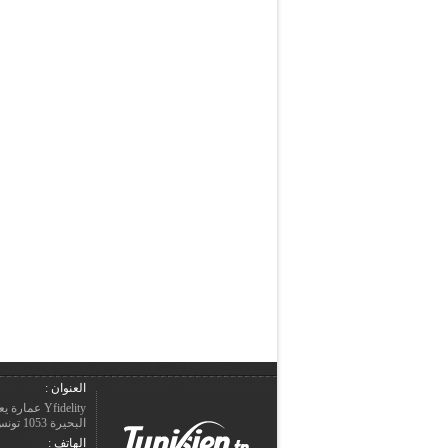
العنوان :
Yfidelity 
البحيرة 1053 تونس – الجمهورية التونسيّة.
الهاتف :