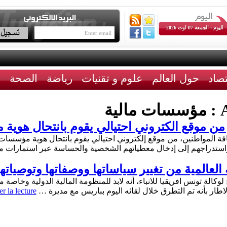
اليوم : الجمعة 07 اوت 2026
تصاد
حول العالم
علوم و تقنيات
رياضة
الصحة
ث
A
مؤسسات مالية
ر من موقع الكتروني احتيالي يقوم بانتحال هوية
كافة المواطنين، من موقع إلكتروني احتيالي يقوم بانتحال هوية مؤسس
ستدراجهم إلى إدخال معطياتهم الشخصية والحساسة عبر استمارات مشب
العالمية من تغيير سياساتها ووصفاتها وتوصياتها
الة تونس افريقيا للانباء، أنه لابد للمنظومة المالية الدولية وخاصة 
الاطار بأنه تم التطرق خلال لقائه اليوم بباريس مع مديرة …
r la lecture