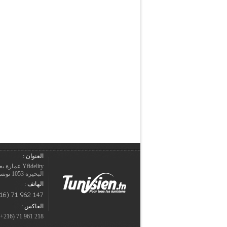
العنوان :
Yfidelity 
البحيرة 1053 تونس – الجمهورية التونسيّة.
الهاتف :
الفاكس :
218 961 71 (216+)