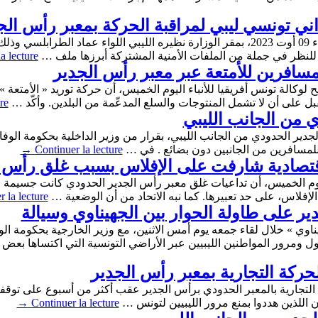
ني تونسي ليبي لمراقبة الحركة بمعبر رأس الج
استقبل وزير الداخلية كمال الفقي يوم الأربعاء 09 أوت 2023، بمقر الوزارة نظيره الليبي ال
 للنظر في جملة من الملفات الأمنية المشتركة أبرزها ملف …
a lecture
سافرين للأمتعة عبر معبر رأس الجدير
الة تونس أفريقيا للأنباء اليوم الخميس، أن حركة توريد « الأمتعة »
ل على أن لا تشمل المنتوجات والسلع المدعّمة من البلدين. وأكّد …
re
 من الجانب الليبي
جدير الحدودي من الجانب الليبي، بقرار من وزير الداخلية بحكومة الوفاق
للمسافرين من الجانبين دون بضائع . في …
Continuer la lecture
→
صادية شارفت على الإفلاس بسبب غلق رأس ا
يوم الخميس، أن تداعيات غلق معبر رأس الجدير الحدودي كانت جسيمة
لإفلاس، على حد تعبيرها. كما نبه الاتحاد من أن الوضعية …
 la lecture
ير على طاولة الحوار بين الجهيناوي وسيالة
وي » خلال لقاء جمعه يوم أمس الاثنين، مع وزير الخارجية بحكومة الوف
مرور المواطنين الليبيين عبر الأراضي التونسية التي اكتساها بعض ا
لحركة التجارية بمعبر رأس الجدير
يوم الأربعاء 23 أوت 2017، الحركة التجارية بالمعبر الحدودي برأس الجدير عقب أكثر من أسب
 اللذين هددوا بمنع مرور الليبيين لتونس …
Continuer la lecture
→