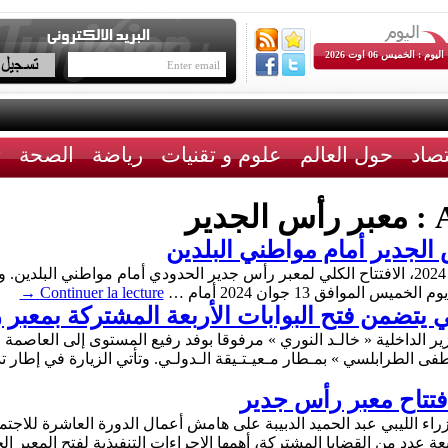
اليوم : الخميس 06 اوت 2026
تصاد
حول العالم
علوم و تقنيات
رياضة
الصحة
ث
A
معبر رأس الجدير
س الجدير أمام مواطني البلدين
من المنتظر أن يتم يوم غدٍ الخميس 20 جوان 2024، الافتتاح الكلي لمعبر رأس جدير الحدودي أمام 
لموافق 13 جوان 2024 أمام …
Continuer la lecture
→
 يتضمن فتح البوابات الأربعة المشتركة بمعبر 
ل صباح الـيوم الأربـعاء 12 جوان 2024، وزير الداخلية « خالـد النوري » مرفوقا بوفد رفيع المست
صطفى الطرابلسي » بمـطار مـعيـتـيقة الـدولـي. وتأتي الزيارة في إطا
فتتاح معبر رأس جدير
 الليبي عبد الحميد الدبيبة على هامش أعمال الدورة العاشرة للاجتما
ابعة عدد من القضايا المشتركة، أهمها الإجراءات التنفيذية لفتح المعب