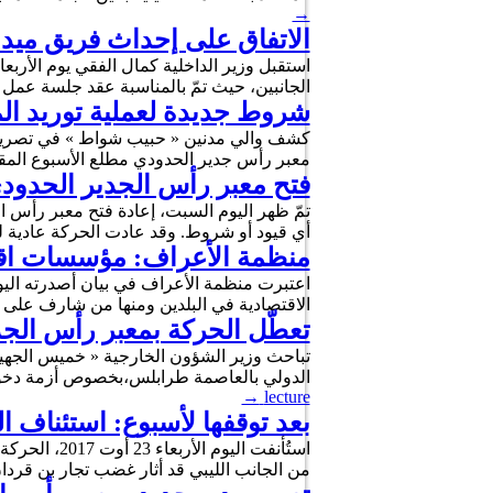
→
الاتفاق على إحداث فريق ميدا
الجانبين، حيث تمّ بالمناسبة عقد جلسة عمل
شروط جديدة لعملية توريد الم
كشف والي مدنين « حبيب شواط » في تصريح لوك
معبر رأس جدير الحدودي مطلع الأسبوع المقب
فتح معبر رأس الجدير الحدودي
تمّ ظهر اليوم السبت، إعادة فتح معبر رأس ال
أي قيود أو شروط. وقد عادت الحركة عادية 
منظمة الأعراف: مؤسسات اقت
اعتبرت منظمة الأعراف في بيان أصدرته ال
الاقتصادية في البلدين ومنها من شارف على ا
تعطّل الحركة بمعبر رأس الجد
تباحث وزير الشؤون الخارجية « خميس الجهينا
الدولي بالعاصمة طرابلس،بخصوص أزمة دخول و
→
lecture
بعد توقفها لأسبوع: استئناف ا
استُأنفت ال
من الجانب الليبي قد أثار غضب تجار بن قردان