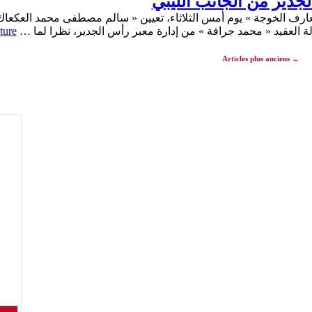
لجدير من الجانب الليبي
العارف الخوجة » يوم أمس الثلاثاء، تعيين « سالم مصطفى محمد العكعاك 
الة العقيد « محمد جرافة » من إدارة معبر رأس الجدير، نظرا لما …
ture
Articles plus anciens
←