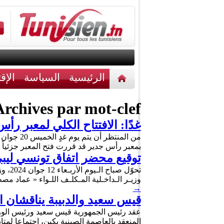
الرئيسية
السياسة
الإق
أخبار مختلفة
اتصل بنا
rchives par mot-clef :
غدًا: الافتتاح الكلي لمعبر رأ
بمعبر رأس جدير قد قررت فتح المعبر جزئياً يوم الخميس ا
توقيع محضر اتفاق تونسي ليبي
تحوّ
وزيـر الـداخـلية المـكلـف اللـواء « عماد م
→
قيس سعيد والدبيبة يناقشان ا
عقد رئيس الجمهورية قيس سعيد ورئيس الوزراء
المنعقد بالعاصمة الصينية بكين، اجتماعا لمت