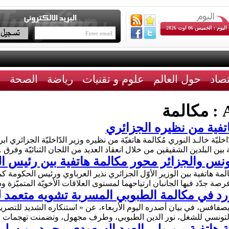
اليوم : الخميس 06 اوت 2026
تصاد
حول العالم
علوم و تقنيات
رياضة
الصحة
ث
A
مكالمة
اتفية من نظيره الجزائري
لخميس 13 مارس 2025، وزير الدّاخليّة خالـد النوري مُكالمة هاتفيّة من نظيره وزير الدّاخليّة ا
ئيّة بين البلدين الشقيقين من خلال انعقاد العديد من اللجان الثنائيّة وفرق
تونس والجزائر محور مكالمة هاتفية بين رئيس 
ر اليوم الخميس 6 مارس 2025، مكالمة هاتفية بين الوزير الأوّل الجزائري نذير العرباوي ورئ
رصة جدّد فيها الجانبان ارتياحهما لمستوى العلاقات الأخويّة المتميّزة
د في مكالمة الطبوبي المسربة تشويه متعمد للم
بصفاقس، في بيان أصدره اليوم الأربعاء، عن « استنكاره الشديد للتصري
عام التونسي للشغل، نور الدين الطبوبي، وطرف مجهول، وتضمنت تهجما