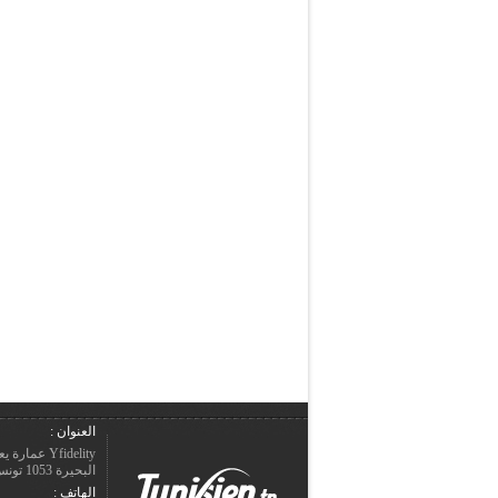
العنوان :
Yfidelity 
البحيرة 1053 تونس – الجمهورية التونسيّة.
الهاتف :