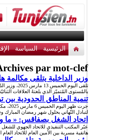
الرئيسية
السياسة
الإق
أخبار مختلفة
اتصل بنا
rchives par mot-clef :
وزير الداخلية يتلقى مكالمة ه
تلقى اليوم ا
بالمُستوى المُتميّز الذي بلغتهُ العلاقات الثنا
تنمية المناطق الحدودية بين 
جرت ظه
لتبادل التّهاني بحلول شهر رمضان المبارك وف
اتحاد الشغل بصفاقس: « ما ور
عبّر المكتب التنفيذي للاتحاد الجهوي للشغل 
هاتفية مسربة بين الأمين العام للاتحاد ال