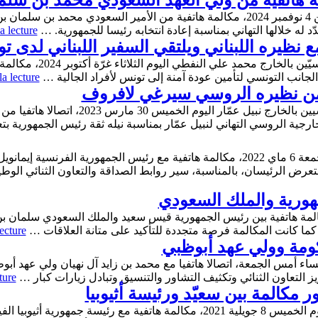
ة هاتفية من ولي العهد السعودي محمد بن سلم
تلقّى رئيس الجمهورية قيس سعيّد، يوم الاثنين 4 نوفمبر 2024، مكالمة هاتفية من الأمير 
د له خلالها التهاني بمناسبة إعادة انتخابه رئيسا للجمهورية. …
a lecture
 نظيره اللبناني ويلتقي السفير اللبناني لدى 
أجرى وزير الشّؤون الخارجي
لجانب التونسي لتأمين عودة آمنة إلى تونس لأفراد الجالية …
a lecture
ة من نظيره الروسي سيرغي لافروف
تلقى وزير الشؤون الخارجية والهجرة والتونسيي
خارجية الروسي التهاني لنبيل عمّار بمناسبة نيله ثقة رئيس الجمهورية ب
أجرى رئيس الجمهورية قيس سعيّد، اليوم الجمعة 6 ماي 2022، مكالمة هاتفية مع رئيس الجمهو
ستعرض الرئيسان، بالمناسبة، سير روابط الصداقة والتعاون الثنائي الوطي
هورية والملك السعودي
ساء اليوم السبت 2 أفريل 2022، مكالمة هاتفية بين رئيس الجمهورية قيس سعيد والملك السعودي
ما كانت المكالمة فرصة متجددة للتأكيد على متانة العلاقات …
ecture
كومة وولي عهد أبوظبي
 أمس الجمعة، اتصالا هاتفيا مع محمد بن زايد آل نهيان ولي عهد أبوظب
 التعاون الثنائي وتكثيف التشاور والتنسيق وتبادل زيارات كبار …
ture
كالمة بين سعيّد ورئيسة أثيوبيا