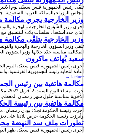
رئيس الجمهورية يتلقى مكالم
مجلس الوزراء بالمملكة العربية السعودية، جدّ
وزير الخارجية يجري مكالمة مع
الذي جدد استعداد سلطات بلاده للتنسيق مع ا
وزير الخارجية يتلقّى مكالم
المكالمة مناسبة جدّد خلالها وزير الشؤون ال
سعيد يُهاتف ماكرون
إعادة انتخابه رئيسا للجمهورية الفرنسية. وا
→
lecture
مكالمة هاتفية بين رئيس الجم
جرت، م
الأخوية بمناسبة حلول شهر رمضان المعظم. ك
مكالمة هاتفية بين رئيسة الح
أجرت رئيسة الحكومة نجلاء بودن رمضان، مساء
وأبرزت رئيسة الحكومة حرص بلادنا على تعزيز
تطورات ملف سد النهضة محور م