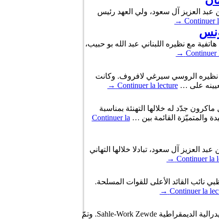
ان
السعودي محمد بن سلمان بن عبد العزيز آل سعود، ولي العهد رئيس
→
Continuer l
تونس
ة والهجرة والتونسيّين بالخارج محمد علي النفطي اليوم الثلاثاء غرّة أكتوبر 2024، مكالمة هاتفية مع نظيره اللبناني عبد الله بو حبيب،
→
Continuer l
ن بالخارج نبيل عمّار اليوم الخميس 30 مارس 2023، اتصالا هاتفيا من نظيره الروسي سيرغي لافروف. وكانت
تعيينه على …
Continuer la lecture
→
رية الفرنسية إيمانويل ماكرون جدّد له خلالها التهنئة بمناسبة
دة والمتميّزة القائمة بين …
Continuer la
 سلمان بن عبد العزيز آل سعود، تبادلا خلالها التهاني
→
Continuer la l
ي نائب القائد الأعلى للقوات المسلحة.
→
Continuer la lec
أجرى رئيس الجمهورية قيس سعيّد، ظهر اليوم الخميس 8 جويلية 2021، مكالمة هاتفية مع رئيسة جمهورية أثيوبيا الفيدرالية الديمقراطية Sahle-Work Zewde. وتمّ