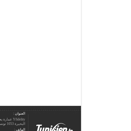
العنوان :
Yfidelity 
البحيرة 1053 تونس – الجمهورية التونسيّة.
الهاتف :