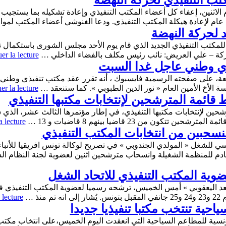
كتب التنفيذي لحركة النهضة
لاثنين، إعفاء كل أعضاء المكتب التنفيذي وإعادة تشكيله بما يستجيب
ه عام لإعادة هيكلة المكتب التنفيذي. ودعا الغنوشي أعضاء المكتب لم
د لحركة النهضة
ين 18 جانفي 2021، أول اجتماع للمكتب التنفيذي الجديد الذي قام يوم الأحد مجلس الشورى
حركة – علي العريض: نائب رئيس مكلف بالفضاء الداخلي …
er la lecture
ذي وطني عاجل غدا السبت
الجمعة، على صفحته الرسمية فايسبوك ، أنه تقرر عقد مكتب تنفيذي وطن
ة الأخ الأمين العام « نور الدين الطبوبي ». كما ستنعقد …
er la lecture
قائمة المترشحين لإنتخابات مكتبها التنفيذي
كون من 23 قاضيا بينهم 8 قاضيات و 13 …
a lecture
منسحبين من انتخابات المكتب التنفيذي
لقادم للمنظمة الشغيلة وانسحاب مترشحين اثنين لعضوية لجنة النظام 
وية المكتب التنفيذي للاتحاد الشغل
الأسعد اليعقوبي » أمس الخميس، ترشحه رسميا لعضوية المكتب التنفيذي ف
ذ …
 lecture
احية تنتخب مكتبا تنفيذيا جديدا
تونسية للمطاعم السياحية التي انعقدت اليوم الخميس،على انتخاب مكتب