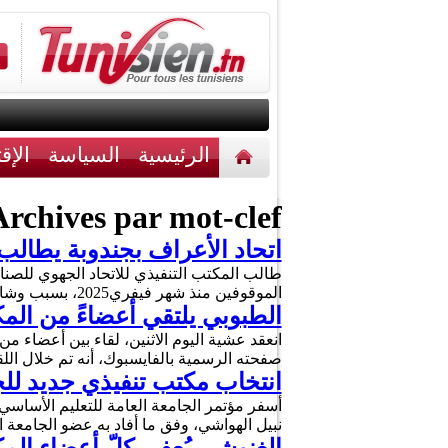
الرئيسية
السياسة
الإق
أخبار مختلفة
اتصل بنا
rchives par mot-clef :
اتحاد الأعراف بجندوبة يطالب
طالب المكتب التنفيذي للاتحاد الجهوي للصنا
الموقوفين منذ شهر فيفري2025، بسبب وشاية تعود لشهر أوت من سنة 2022. ودعا الاتحاد، في بيان له اليوم الاثنين، الجهات …
الطبوبي يلتقي أعضاءً من الم
انعقد عشية اليوم الاثنين، لقاء بين أعضاء م
صفحته الرسمية بالفايسبوك، أنه تم خلال اللق
انتخاب مكتب تنفيذي جديد للج
أسفر مؤتمر الجامعة العامة للتعليم الأساسي
نبيل الهواشي، وفق ما أفاد به عضو الجامعة 