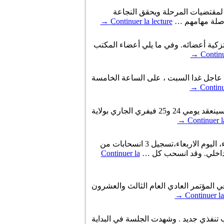
 لمقتضيات المرحلة ويحقق النجاعة
واصلة مهامهم …
Continuer la lecture
→
 باستكمال تزكية أعضائه. وفي ما يلي أعضاء المكتب
→
Continu
ي عاجل غدا السبت ، على الساعة الخامسة
→
Continu
ضبطت جمعية القضاة التونسيين قائمة المترشحين لإنتخابات مكتبها التنفيذي، في إطار مؤتمرها الثالث عشر، الذي سينعقد يومي 24 و25 فيفري الجاري بولاية
→
Continuer l
أكد نائب رئيس المؤتمر 23 للاتحاد العام التونسي للشغل « المولدي الجندوبي » في تصريح لوكالة تونس افريقيا للأنباء، اليوم الاربعاء،تسجيل 3 انسحابات من
الداخلي. وقد انسحب كل …
Continuer la
ي المؤتمر العادي العام الثالث والعشرون
→
Continuer la
 تنفذي جديد . وشهدت الجلسة في البداية