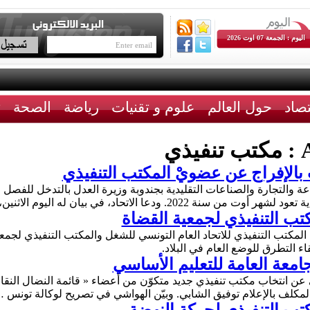
اليوم : الجمعة 07 اوت 2026
تصاد
حول العالم
علوم و تقنيات
رياضة
الصحة
ث
A
مكتب تنفيذي
 بالإفراج عن عضويْ المكتب التنفيذي
عة والتجارة والصناعات التقليدية بجندوبة وزيرة العدل بالتدخل للفص
كتب التنفيذي لجمعية القضاة
ن المكتب التنفيذي للاتحاد العام التونسي للشغل والمكتب التنفيذي لج
اء التطرق للوضع العام في البلاد.
امعة العامة للتعليم الأساسي
 عن انتخاب مكتب تنفيذي جديد متكوّن من أعضاء « قائمة النضال النقاب
المكلف بالإعلام توفيق الشابي. وبيّن الهواشي في تصريح لوكالة تونس