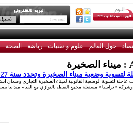
اليوم : السبت 08 اوت 2026
تصاد
حول العالم
علوم و تقنيات
رياضة
الصحة
ث
A
ميناء الصخيرة
وضعية ميناء الصخيرة وتحدد سنة 2027 لانطلاق أشغال تطويره
ت عاجلة لتسوية الوضعية القانونية لميناء الصخيرة التجاري وضمان استغ
نئ وشركة « تراسبا » مستغلة مجمع النفط، بالتوازي مع القيام ميدانيا ب