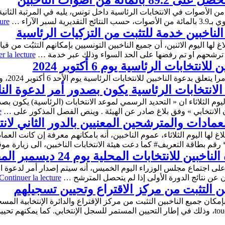
 من أصوات الناخبين
ر الآراء …
ure
الناخبين خدمة للتثبت من التزكيات الرئاسية
اغ لها اليوم الاثنين، أن جميع الناخبين التونسيين بإمكانهم التثبُت من قي
r la lecture
ابات الرئاسية يوم 6 أكتوبر 2024
ن للانتخابات الرئاسية يوم الأحد 6 أكتوبر 2024، وفق بلاغ أصدرته رئاسة الجمهورية.
الانتخابات الرئاسية يكون بصدور أمر لدعوة الن
اليوم الثلاثاء ان « التحديد الرسمي لموعد الانتخابات (الرئاسية) يكون بص
e
لعمادات والمترشحين المعنيين بالدور الثاني لا
لاغ لها اليوم الثلاثاء، عموم الناخبين، أنه بامكانهم معرفة إن كانت العما
للانتخابات المحلية يوم 24 ديسمبر المقبل
ان عن نتائج الدورة الأولى إذا لم يتحصل المترشح …
Continuer la lecture
بين التثبت من مركز الاقتراع وتحيين تسجيلهم