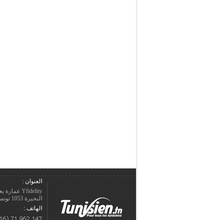
العنوان :
Yfidelity 
البحيرة 1053 تونس – الجمهورية التونسيّة.
الهاتف :