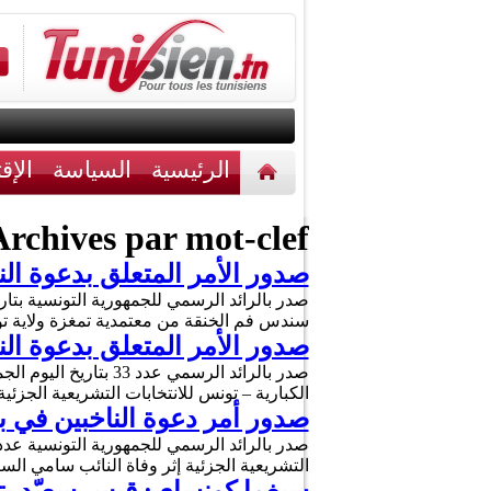
الرئيسية
السياسة
الإق
أخبار مختلفة
اتصل بنا
rchives par mot-clef :
صدور الأمر المتعلق بدعوة ال
سندس فم الخنقة من معتمدية تمغزة ولاية ت
صدور الأمر المتعلق بدعوة الن
الكبارية – تونس للانتخابات التشريعية الجزئية، يوم الاحد 28 جوان 2026، وذلك تبع
صدور أمر دعوة الناخبين في ب
التشريعية الجزئية إثر وفاة النائب سامي السيد يوم 13 مارس الحالي. ونص الأمر الرئاسي على أن « ي