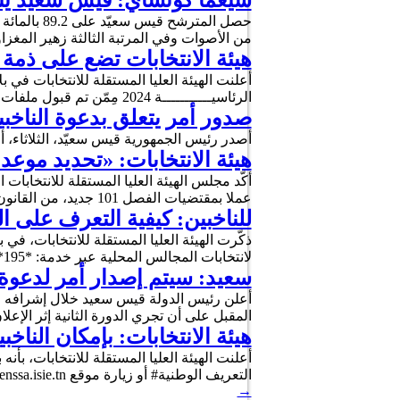
سيغما كونساي: قيس سعيّد يتحصل على 89.2 بالمائة
من الأصوات وفي المرتبة الثالثة زهير المغزاوي بـ3.9 بالمائة من الأصوات، حسب النتائج التقديرية لسب
هيئة الانتخابات تضع على ذمة 
أعلنت الهيئة العليا المستقلة للانتخابات في بل
الرئاسيـــــــــــة 2024 مِمّن تم قبول ملفات ترشحهم او تم رفضها على الحد السواء وذلك عبر خدمة …
صدور أمر يتعلق بدعوة الناخبين للانتخ
أصدر رئيس الجمهورية قيس سعيّد، الثلاثاء، أمرا يتعلق بدعوة الناخبي
هيئة الانتخابات: «تحديد موعد 
أكّد مجلس الهيئة العليا المستقلة للانتخابات 
عملا بمقتضيات الفصل 101 جديد، من القانون الانتخابي » وفق بلاغ صادر عن الهيئة . وينص الفصل المذكور على …
للناخبين: كيفية التعرف على ا
ذكّرت الهيئة العليا المستقلة للانتخابات، في ب
لانتخابات المجالس المحلية عبر خدمة: *195* رقم بطاقة التعريف# كما دعت هيئة الانتخابات الناخبين، الى زيارة موقع …
سعيد: سيتم إصدار أمر لدعوة الناخبين 
المقبل على أن تجري الدورة الثانية إثر الإعل
هيئة الانتخابات: بإمكان الناخ
التعريف الوطنية# أو زيارة موقع touenssa.isie.tn، وذلك في إطار التحيين المستمر للسجل الإنتخابي. كما يمكنهم تحيين تسجيلهم عن بعد …
→