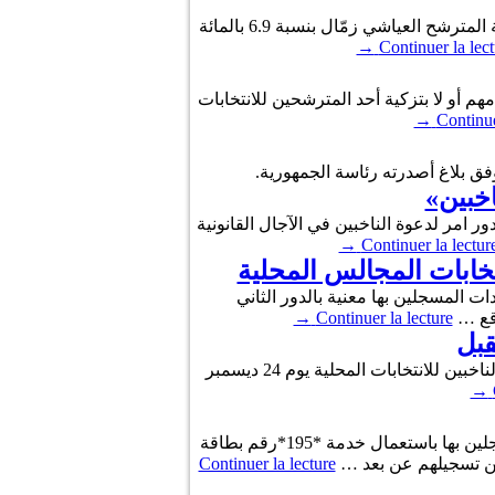
حصل المترشح قيس سعيّد على 89.2 بالمائة من الأصوات في الانتخابات الرئاسية داخل تونس، يليه في المرتبة الثانية المترشح العياشي زمّال بنسبة 6.9 بالمائة
→
Continuer la lect
امهم أو لا بتزكية أحد المترشحين للانتخابات
→
Continue
اخبين»
دور امر لدعوة الناخبين في الآجال القانونية
→
Continuer la lectur
نتخابات المجالس المحلية
دات المسجلين بها معنية بالدور الثاني
→
Continuer la lecture
أعلن رئيس الدولة قيس سعيد خلال إشرافه على اجتماع مجلس الوزراء اليوم الخميس، أنه سيتم إصدار أمر لدعوة الناخبين للانتخابات المحلية يوم 24 ديسمبر
→
أعلنت الهيئة العليا المستقلة للانتخابات، بأنه بإمكان جميع الناخبين التثبت من مركز الإقتراع والدائرة الإنتخابية المسجلين بها باستعمال خدمة *195*رقم بطاقة
Continuer la lecture