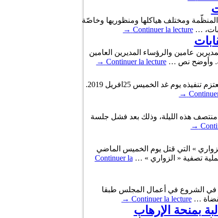
ة نجلاء بودن ضمنها « رفض المنظّمة ومختلف هياكلها ومنظوريها وخاصّة
→
Continuer la lecture
ابات
وزراء وكتاب دولة والمديرين عامين والرؤساء المديرين العامين
ية. وأوضح نص …
Continuer la lecture
→
أعلنت وزارة النقل في بلاغ أًصدرته مساء اليوم الأربعاء، إلغاء الاضراب الذي كانت نقابات مجمع الخطوط التونسية تعتزم تنفيذه يوم غد الخميس 25افريل 2019.
→
Continuer
20، إضرابا بمطار تونس قرطاج، يبدأ من منتصف هذه الليلة، وذلك بعد فشل جلسة
→
Conti
لزواري » التي قتل يوم الخميس الماضي
ملية تصفية « الزواري » …
Continuer la
والتعجيل في الشروع في أعمال المجلس طبقا
→
Continuer la lecture
بة بمنحة الإرهاب