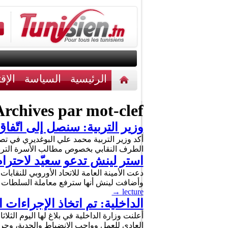
الرئيسية
السياسة
الإق
أخبار مختلفة
اتصل بنا
rchives par mot-clef :
وزير التربية: سنصل إلى اتّفا
الطرف النقابي بخصوص مطالب الأسرة التربو
استر لينش تدعو سعيّد لاحترا
دعت الأمينة العامة للاتحاد الأوروبي للنقاب
وأضافت لينش أنها سترفع معاملة السلطات ال
→
lecture
الداخلية: تم اتخاذ الإجراءات ا
أعلنت وزارة الداخلية في بلاغ لها اليوم الثل
العادي للعمل وواجب الانضباط والجدية، وح