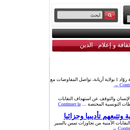
قافة و إعلام
الدين
أكد وزير التربية محمد علي البوغديري في تصريح صحفي عقب زيارته اليوم الاثنين 27 فيفري 2023 للمدرسة الابتدائيّة روّاد 1 بولاية أريانة، تواصل المفاوضات مع
→
Conti
 الإنسان والتوقف عن استهداف النقابات
سلطات التونسية المختصة …
Continuer la
 وتتبعهم تأديبيا وجزائيا
 النقابات الأمنية من تجاوزات تمس بالسير
→
Contin