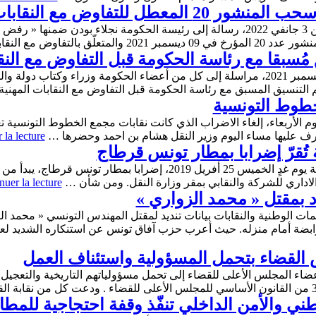
عطل للتفاوض مع النقابات
وجه الاتحاد العام التونسي للشغل اليوم الاثنين 3 جانفي 2022، رسالة إلى رئيسة الحكوم
التفاوض مع النقابات، …
مُسبقا مع رئاسة الحكومة قبل التفاوض مع النق
وجّهت رئيسة الحكومة نجلاء بودن بتاريخ 9 ديسمبر 2021، مراسلة إلى كل من أعضاء الحكومة 
لتنسيق المسبق مع رئاسة الحكومة قبل التفاوض مع النقابات المهن
خطوط التونسية
رف عليها مساء اليوم وزير النقل هشام بن احمد وحضرها …
 la lecture
 تُقرّ إضرابا بمطار تونس قرطاج
أقرّت مختلف نقابات شركة الخطوط التونسية يوم غدٍ الخميس 25 أفريل 19
لاداري للشركة والنقابي بمقر وزارة النقل. ومن شأن …
nuer la lecture
 بمقتل « محمد الزواري »
ات الوطنية والنقابات بيانات تنديد لمقتل المهندس التونسي « محمد ا
ابضة أمام منزله. حيث أعرب حزب آفاق تونس عن استنكاره الشديد لع
، 5 هياكل قضائية، أعضاء المجلس الأعلى للقضاء إلى تحمل مسؤولياتهم التاريخية 
ي والأمن الداخلي تنفّذ وقفة احتجاجية للمطال