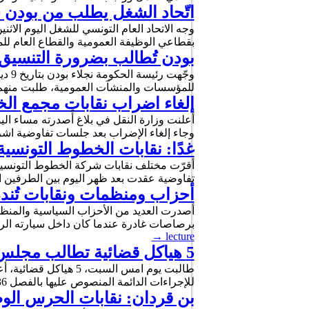
اتّحاد الشغل يطلب من بودن سحب المنشور 20 الم
بقطاعي الوظيفة العمومية والقطاع العام للمنشور عدد 20 المؤرخ في 09 ديسمبر 2021 والمتعلّق ب
بودن تُطالب بضرورة التنسيق 
للمؤسسات والمنشآت العمومية، طلبت منهم ا
إلغاء اضراب نقابات مجمع ال
وجاء إلغاء الإضراب بعد جلسات تفاوضية اش
غدًا: نقابات الخطوط التونسية
تفاوضية عقدت بعد ظهر اليوم بين الطرفين ا
أحزاب ومنظمات ونقابات تُندد
أصدرت العديد من الأحزاب السياسية والمنظم
برصاصات غادرة عندما كان داخل سيارته الر
→
lecture
5 هياكل قضائية تطالب مجلس القضاء بتحمل المسؤولية واستئناف العمل
طالبت يوم امس السبت
للإجراءات الدائمة المنصوص عليها بالفصل 36 من القانون الأساسي للمجلس الأعلى للقضاء . ودعت كل من نقابة القضاة …
بن قردان: نقابات الحرس الوطن