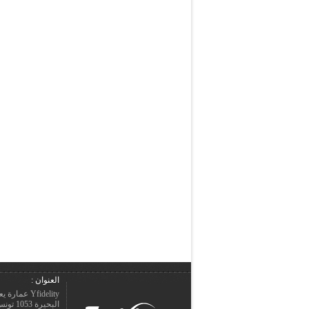
العنوان :
Yfidelity 
البحيرة 1053 تونس – الجمهورية التونسيّة.