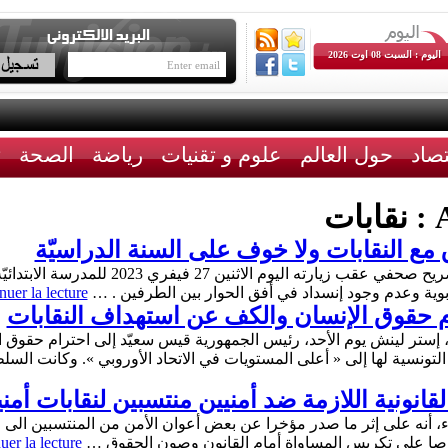
اليوم : السبت 08 اوت 2026
تصاد
حول العالم
علوم و تقنيات
رياضة
الصحة
ث
A
نقابات
ق مع النقابات ولا خوف على السنة الدراسيّة
ية وعدم وجود إنسداد في أفق الحوار بين الطرفين . …
nuer la lecture
م حقوق الإنسان والكف عن استهداف النقابات
ات، إستر لينش يوم الأحد، رئيس الجمهورية قيس سعيّد إلى احترام حقوق
تونسية لها إلى « أعلى المستويات في الاتحاد الأوروبي ». وكانت ال
لقانونية اللازمة ضد أمنيين منتسبين لنقابات أمنية
اثاء، أنه على إثر ما صدر مؤخرا عن بعض أعوان الأمن من المنتسبين الى
رصا على تكريس المساواة أمام القانون وصون الحقوق …
uer la lecture