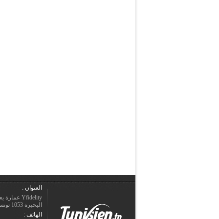
العنوان :
Yfidelity 
البحيرة 1053 تونس – الجمهورية التونسيّة.
الهاتف :