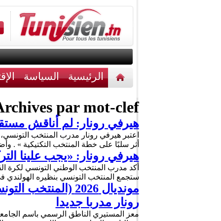
الرئيسية
السياسة
الإق
أخبار مختلفة
اتصل بنا
rchives par mot-clef :
هيرفي رونار: لم أناقش مستقب
أثر سلبًا على خطة المنتخب التكتيكية » . وأَ
هيرفي رونار: «يجب علينا الت
أكد مدرب المنتخب الوطني التونسي لكرة القدم
ستجمع المنتخب التونسي بنظيره الهولندي في مونديال 2026 مع البحث عن تحقيق شيء ايجابي
مونديال 2026 (الم
رونار مدربا جديدا
معز المستيري الناطق الرسمي باسم الجامعة الت