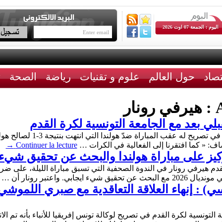
اليوم : الجمعة 07 اوت 2026
تصاد
حول العالم
علوم و تقنيات
رياضة
الصحة
ث
A
هيرفي رونار
لي بعد مع الجامعة التونسية لكرة القدم
اعتبر هيرفي رونار مدرب المنت
ضاف: « كما افتقرنا إلى الفعالية في الكرات …
Continuer la lecture
→
ركيز على مباراة هولندا والبحث عن تحقيق شيء
 هيرفي رونار في الندوة الصحفية التي تسبق مباراة الليلة، على ضرورة
. واعتبر رونار أن …
نتخب التونسي) : إنهاء العلاقة التعاقدية مع صبري ال
ونسية لكرة القدم في تصريح لوكالة تونس إفريقيا للأنباء بأنه تم الاتف