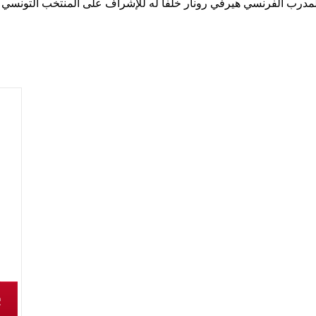
لمدرب الفرنسي هيرفي رونار خلفا له للإشراف على المنتخب التونس