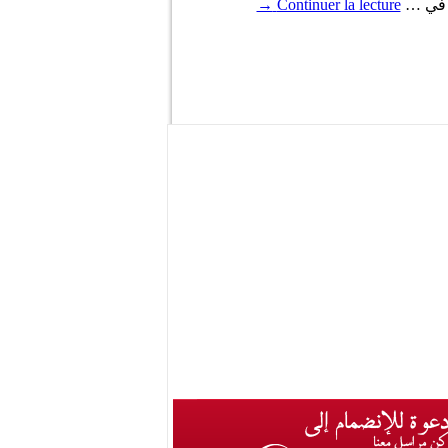
ي في …
Continuer la lecture
→